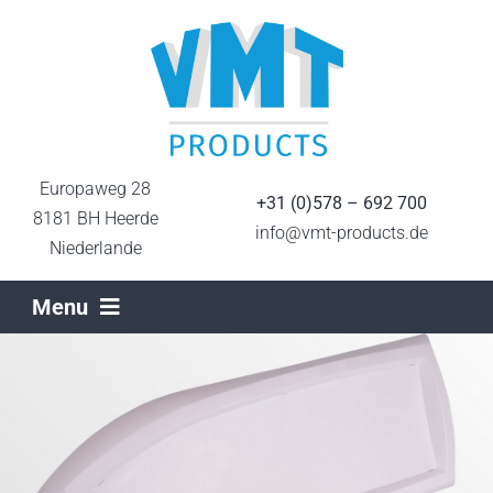
Ga
naar
inhoud
Europaweg 28
+31 (0)578 – 692 700
8181 BH Heerde
info@vmt-products.de
Niederlande
Menu
Home
Sektoren
Produktionstechniken