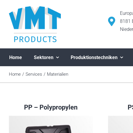
Ga
naar
Europ
inhoud
8181 
Niede
Home
Sektoren
Produktionstechniken
Home
Services
Materialien
PP – Polypropylen
P