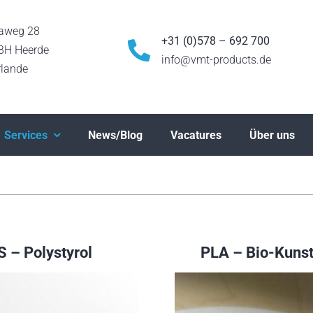
aweg 28
+31 (0)578 – 692 700
BH Heerde
info@vmt-products.de
rlande
Services
News/Blog
Vacatures
Über uns
S – Polystyrol
PLA – Bio-Kunst