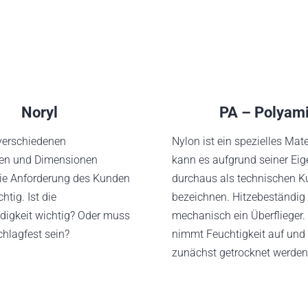
Noryl
PA – Polyam
 verschiedenen
Nylon ist ein spezielles Mat
en und Dimensionen
kann es aufgrund seiner Ei
 Die Anforderung des Kunden
durchaus als technischen Ku
htig. Ist die
bezeichnen. Hitzebeständig
digkeit wichtig? Oder muss
mechanisch ein Überflieger.
chlagfest sein?
nimmt Feuchtigkeit auf und
zunächst getrocknet werden