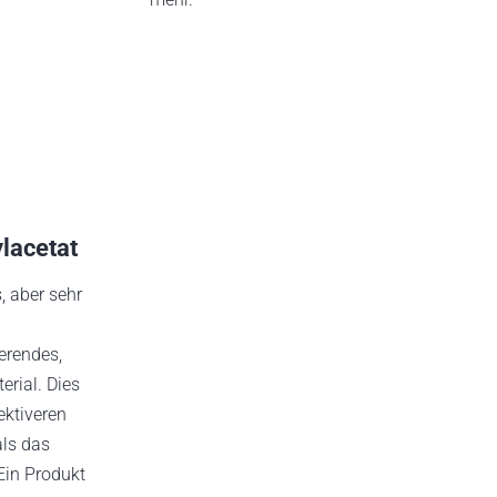
lacetat
s, aber sehr
erendes,
erial. Dies
ektiveren
als das
in Produkt