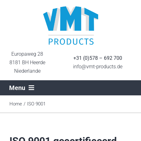
Ga
naar
inhoud
Europaweg 28
+31 (0)578 – 692 700
8181 BH Heerde
info@vmt-products.de
Niederlande
Menu
Home
Home
ISO 9001
Sektoren
ISO 9001 gecertificeerd
Produktionstechniken