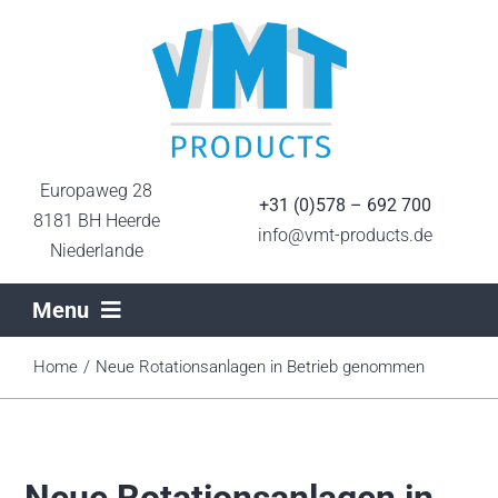
Ga
naar
inhoud
Europaweg 28
+31 (0)578 – 692 700
8181 BH Heerde
info@vmt-products.de
Niederlande
Menu
Home
Home
Neue Rotationsanlagen in Betrieb genommen
Sektoren
Neue Rotationsanlagen in
Produktionstechniken